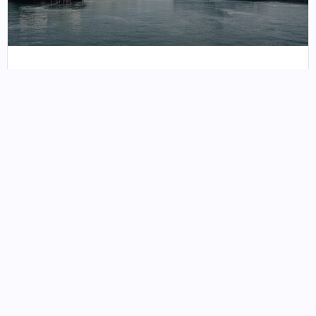
De Calais à Douvres : quelle est la
meilleure façon de traverser ?
Comment éviter le mal de mer sur un
ferry