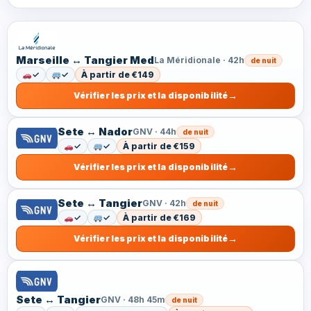
Marseille ↔ Tangier Med
La Méridionale · 42h
de nuit
✓
✓
À partir de €149
Vérifier les prix et la disponibilité
Sete ↔ Nador
GNV · 44h
de nuit
✓
✓
À partir de €159
Vérifier les prix et la disponibilité
Sete ↔ Tangier
GNV · 42h
de nuit
✓
✓
À partir de €169
Vérifier les prix et la disponibilité
Sete ↔ Tangier
GNV · 48h 45m
de nuit