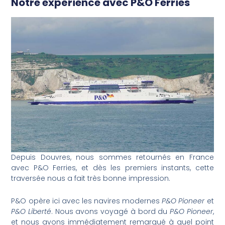
Notre expérience avec P&O Ferries
Depuis Douvres, nous sommes retournés en France
avec P&O Ferries, et dès les premiers instants, cette
traversée nous a fait très bonne impression.
P&O opère ici avec les navires modernes
P&O Pioneer
et
P&O Liberté
. Nous avons voyagé à bord du
P&O Pioneer
,
et nous avons immédiatement remarqué à quel point