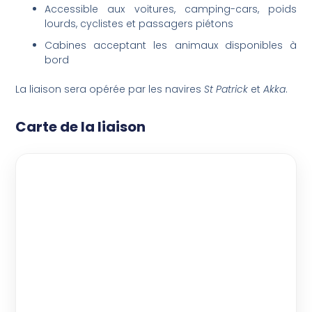
Accessible aux voitures, camping-cars, poids
lourds, cyclistes et passagers piétons
Cabines acceptant les animaux disponibles à
bord
La liaison sera opérée par les navires
St Patrick
et
Akka
.
Carte de la liaison
|
©
Map
+
−