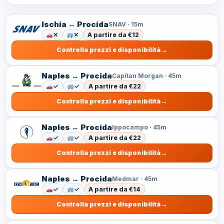
Ischia ↔ Procida
SNAV · 15m
✕
✕
A partire da €12
Controlla prezzi e disponibilità
Naples ↔ Procida
Capitan Morgan · 45m
✓
✓
A partire da €22
Controlla prezzi e disponibilità
Naples ↔ Procida
Ippocampo · 45m
✓
✓
A partire da €22
Controlla prezzi e disponibilità
Naples ↔ Procida
Medmar · 45m
✓
✓
A partire da €14
Controlla prezzi e disponibilità