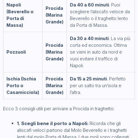
Napoli
Da 40 a 60 minuti
. Puoi
Procida
(Beverello o
scegliere l’aliscafo veloce da
(Marina
Porta di
Beverello o il traghetto lento
Grande)
Massa)
da Porta di Massa.
Da 30 a 40 minuti
. La via più
Procida
corta ed economica. Ottima
Pozzuoli
(Marina
se vieni in auto da nord e
Grande)
vuoi evitare il traffico di
Napoli.
Ischia (Ischia
Procida
Da 15 a 25 minuti
. Perfetto
Porto o
(Marina
per un salto tra un’isola e
Casamicciola)
Grande)
l’altra.
Ecco 3 consigli utili per arrivare a Procida in traghetto:
1. Scegli bene il porto a Napoli:
Ricorda che gli
aliscafi veloci partono dal Molo Beverello e i traghetti
lenti dal molo Porta di Massa. I due moli sono collegati