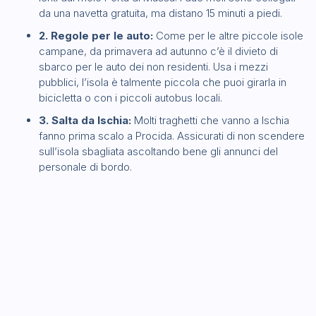
da una navetta gratuita, ma distano 15 minuti a piedi.
2. Regole per le auto:
Come per le altre piccole isole
campane, da primavera ad autunno c’è il divieto di
sbarco per le auto dei non residenti. Usa i mezzi
pubblici, l’isola è talmente piccola che puoi girarla in
bicicletta o con i piccoli autobus locali.
3. Salta da Ischia:
Molti traghetti che vanno a Ischia
fanno prima scalo a Procida. Assicurati di non scendere
sull’isola sbagliata ascoltando bene gli annunci del
personale di bordo.
Allerta Esperto: L’arrivo a Marina Grande
Il porto di arrivo è molto trafficato e gli autobus partono
proprio davanti allo sbarco dei traghetti. Compra il biglietto
dell’autobus al bar del porto prima di salire sul mezzo,
perché a bordo costa di più o non è disponibile.